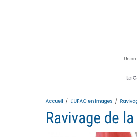
Union
La C
Accueil
L'UFAC en images
Raviva
Ravivage de l